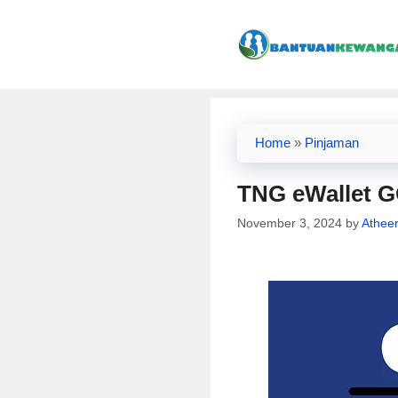
Skip
to
content
Home
»
Pinjaman
TNG eWallet GO
November 3, 2024
by
Athee