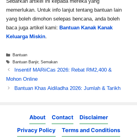
Sebarkan artikel ini kepada mereka yang
memerlukan. Untuk info lanjut tentang bantuan lain
yang boleh dimohon selepas bencana, anda boleh
baca juga artikel kami:
Bantuan Kanak Kanak
Keluarga Miskin
.
Categories
Bantuan
Tags
Bantuan Banjir
,
Semakan
Insentif MARiiCas 2026: Rebat RM2,400 &
Mohon Online
Bantuan Khas Aidiladha 2026: Jumlah & Tarikh
About
Contact
Disclaimer
Privacy Policy
Terms and Conditions