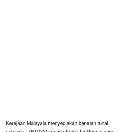
Kerajaan Malaysia menyediakan bantuan tunai
sebanyak RM1000 kepada Ketua Isi Rumah yang