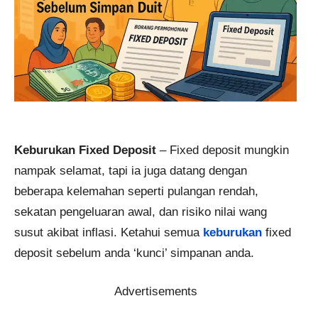
Keburukan Fixed Deposit
– Fixed deposit mungkin
nampak selamat, tapi ia juga datang dengan
beberapa kelemahan seperti pulangan rendah,
sekatan pengeluaran awal, dan risiko nilai wang
susut akibat inflasi. Ketahui semua
keburukan
fixed
deposit sebelum anda ‘kunci’ simpanan anda.
Advertisements