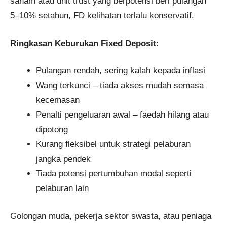
saham atau unit trust yang berpotensi beri pulangan
5–10% setahun, FD kelihatan terlalu konservatif.
Ringkasan Keburukan Fixed Deposit:
Pulangan rendah, sering kalah kepada inflasi
Wang terkunci – tiada akses mudah semasa
kecemasan
Penalti pengeluaran awal – faedah hilang atau
dipotong
Kurang fleksibel untuk strategi pelaburan
jangka pendek
Tiada potensi pertumbuhan modal seperti
pelaburan lain
Golongan muda, pekerja sektor swasta, atau peniaga