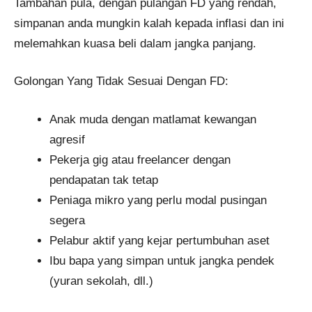
Tambahan pula, dengan pulangan FD yang rendah,
simpanan anda mungkin kalah kepada inflasi dan ini
melemahkan kuasa beli dalam jangka panjang.
Golongan Yang Tidak Sesuai Dengan FD:
Anak muda dengan matlamat kewangan
agresif
Pekerja gig atau freelancer dengan
pendapatan tak tetap
Peniaga mikro yang perlu modal pusingan
segera
Pelabur aktif yang kejar pertumbuhan aset
Ibu bapa yang simpan untuk jangka pendek
(yuran sekolah, dll.)