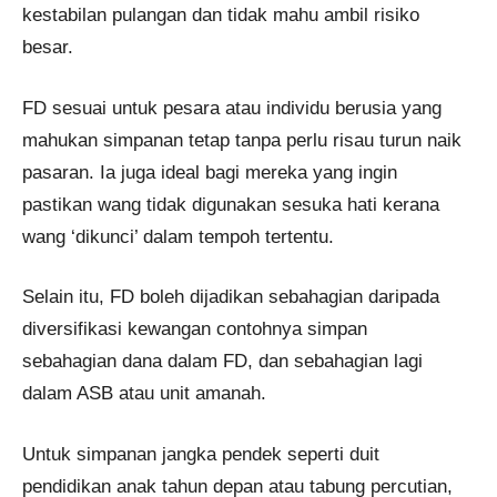
kestabilan pulangan dan tidak mahu ambil risiko
besar.
FD sesuai untuk pesara atau individu berusia yang
mahukan simpanan tetap tanpa perlu risau turun naik
pasaran. Ia juga ideal bagi mereka yang ingin
pastikan wang tidak digunakan sesuka hati kerana
wang ‘dikunci’ dalam tempoh tertentu.
Selain itu, FD boleh dijadikan sebahagian daripada
diversifikasi kewangan contohnya simpan
sebahagian dana dalam FD, dan sebahagian lagi
dalam ASB atau unit amanah.
Untuk simpanan jangka pendek seperti duit
pendidikan anak tahun depan atau tabung percutian,