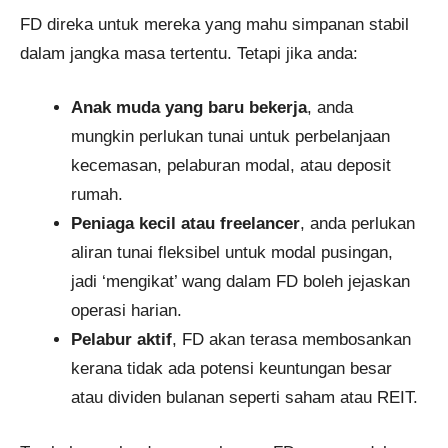
FD direka untuk mereka yang mahu simpanan stabil
dalam jangka masa tertentu. Tetapi jika anda:
Anak muda yang baru bekerja
, anda
mungkin perlukan tunai untuk perbelanjaan
kecemasan, pelaburan modal, atau deposit
rumah.
Peniaga kecil atau freelancer
, anda perlukan
aliran tunai fleksibel untuk modal pusingan,
jadi ‘mengikat’ wang dalam FD boleh jejaskan
operasi harian.
Pelabur aktif
, FD akan terasa membosankan
kerana tidak ada potensi keuntungan besar
atau dividen bulanan seperti saham atau REIT.