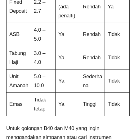
Fixed
2.2 –
(ada
Rendah
Ya
Deposit
2.7
penalti)
4.0 –
ASB
Ya
Rendah
Tidak
5.0
Tabung
3.0 –
Ya
Rendah
Tidak
Haji
4.0
Unit
5.0 –
Sederha
Ya
Tidak
Amanah
10.0
na
Tidak
Emas
Ya
Tinggi
Tidak
tetap
Untuk golongan B40 dan M40 yang ingin
menggandakan simpanan atau cari instrumen