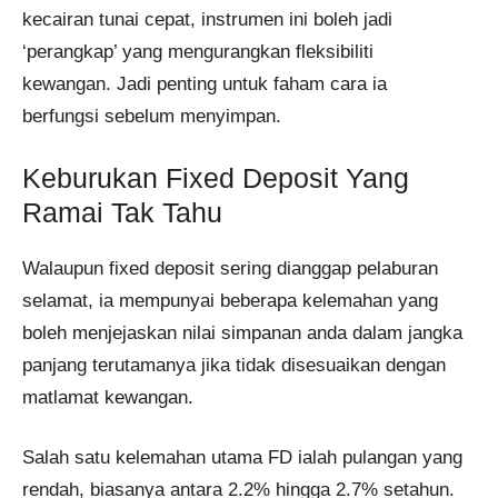
kecairan tunai cepat, instrumen ini boleh jadi
‘perangkap’ yang mengurangkan fleksibiliti
kewangan. Jadi penting untuk faham cara ia
berfungsi sebelum menyimpan.
Keburukan Fixed Deposit Yang
Ramai Tak Tahu
Walaupun fixed deposit sering dianggap pelaburan
selamat, ia mempunyai beberapa kelemahan yang
boleh menjejaskan nilai simpanan anda dalam jangka
panjang terutamanya jika tidak disesuaikan dengan
matlamat kewangan.
Salah satu kelemahan utama FD ialah pulangan yang
rendah, biasanya antara 2.2% hingga 2.7% setahun.