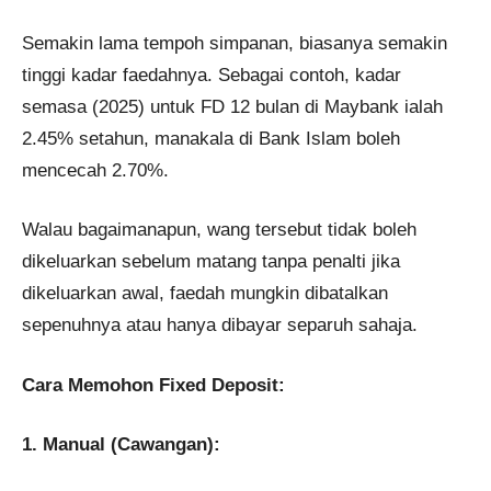
Semakin lama tempoh simpanan, biasanya semakin
tinggi kadar faedahnya. Sebagai contoh, kadar
semasa (2025) untuk FD 12 bulan di Maybank ialah
2.45% setahun, manakala di Bank Islam boleh
mencecah 2.70%.
Walau bagaimanapun, wang tersebut tidak boleh
dikeluarkan sebelum matang tanpa penalti jika
dikeluarkan awal, faedah mungkin dibatalkan
sepenuhnya atau hanya dibayar separuh sahaja.
Cara Memohon Fixed Deposit:
1. Manual (Cawangan):