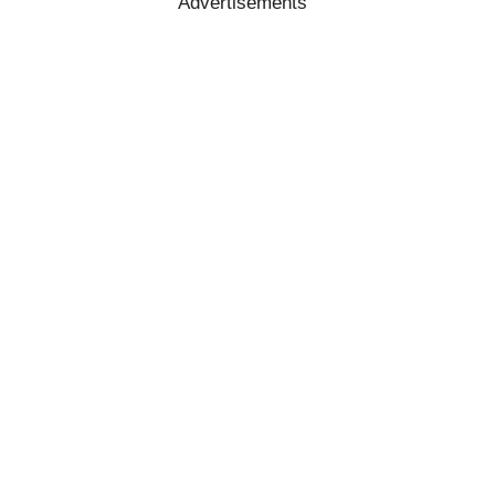
Advertisements