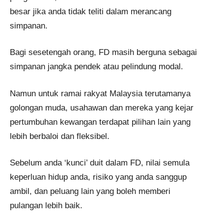
besar jika anda tidak teliti dalam merancang
simpanan.
Bagi sesetengah orang, FD masih berguna sebagai
simpanan jangka pendek atau pelindung modal.
Namun untuk ramai rakyat Malaysia terutamanya
golongan muda, usahawan dan mereka yang kejar
pertumbuhan kewangan terdapat pilihan lain yang
lebih berbaloi dan fleksibel.
Sebelum anda ‘kunci’ duit dalam FD, nilai semula
keperluan hidup anda, risiko yang anda sanggup
ambil, dan peluang lain yang boleh memberi
pulangan lebih baik.