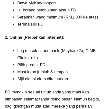
Bawa MyKad/pasport
Isi borang pembukaan akaun FD
Serahkan wang minimum (RM1,000 ke atas)
Terima sijil FD
2. Online (Perbankan Internet):
Log masuk akaun bank (Maybank2u, CIMB
Clicks, dll.)
Pilih produk FD
Masukkan jumlah & tempoh
Sijil digital akan dikeluarkan
FD mungkin sesuai untuk anda yang mahukan
simpanan selamat tanpa risiko besar. Namun begitu,
bagi golongan muda atau mereka yang perlukan