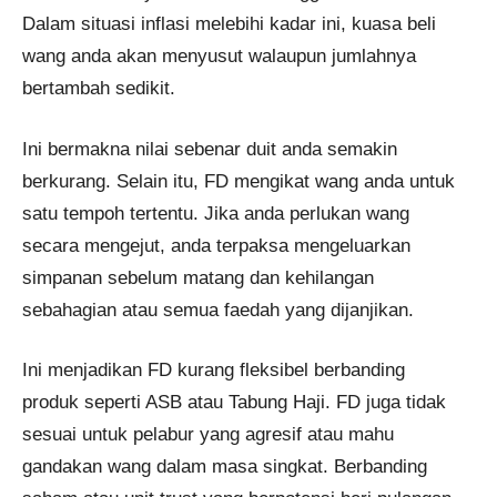
Dalam situasi inflasi melebihi kadar ini, kuasa beli
wang anda akan menyusut walaupun jumlahnya
bertambah sedikit.
Ini bermakna nilai sebenar duit anda semakin
berkurang. Selain itu, FD mengikat wang anda untuk
satu tempoh tertentu. Jika anda perlukan wang
secara mengejut, anda terpaksa mengeluarkan
simpanan sebelum matang dan kehilangan
sebahagian atau semua faedah yang dijanjikan.
Ini menjadikan FD kurang fleksibel berbanding
produk seperti ASB atau Tabung Haji. FD juga tidak
sesuai untuk pelabur yang agresif atau mahu
gandakan wang dalam masa singkat. Berbanding