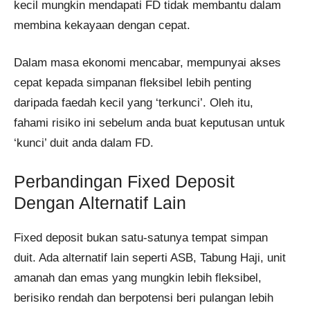
kecil mungkin mendapati FD tidak membantu dalam
membina kekayaan dengan cepat.
Dalam masa ekonomi mencabar, mempunyai akses
cepat kepada simpanan fleksibel lebih penting
daripada faedah kecil yang ‘terkunci’. Oleh itu,
fahami risiko ini sebelum anda buat keputusan untuk
‘kunci’ duit anda dalam FD.
Perbandingan Fixed Deposit
Dengan Alternatif Lain
Fixed deposit bukan satu-satunya tempat simpan
duit. Ada alternatif lain seperti ASB, Tabung Haji, unit
amanah dan emas yang mungkin lebih fleksibel,
berisiko rendah dan berpotensi beri pulangan lebih