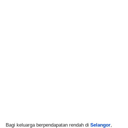
Bagi keluarga berpendapatan rendah di
Selangor
,