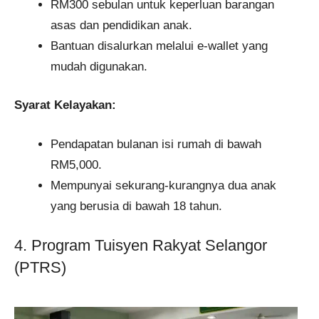
RM300 sebulan untuk keperluan barangan
asas dan pendidikan anak.
Bantuan disalurkan melalui e-wallet yang
mudah digunakan.
Syarat Kelayakan:
Pendapatan bulanan isi rumah di bawah
RM5,000.
Mempunyai sekurang-kurangnya dua anak
yang berusia di bawah 18 tahun.
4. Program Tuisyen Rakyat Selangor
(PTRS)