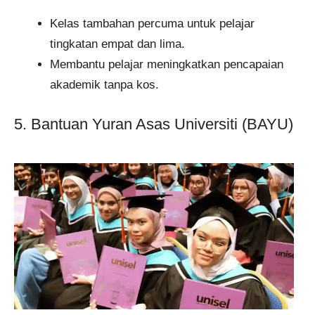
Kelas tambahan percuma untuk pelajar
tingkatan empat dan lima.
Membantu pelajar meningkatkan pencapaian
akademik tanpa kos​.
5. Bantuan Yuran Asas Universiti (BAYU)