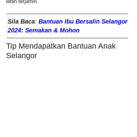
lebih terjamin.
Sila Baca
:
Bantuan Ibu Bersalin Selangor
2024: Semakan & Mohon
Tip Mendapatkan Bantuan Anak
Selangor