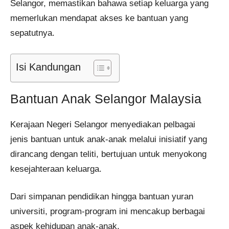
Selangor, memastikan bahawa setiap keluarga yang
memerlukan mendapat akses ke bantuan yang
sepatutnya.
Isi Kandungan
Bantuan Anak Selangor Malaysia
Kerajaan Negeri Selangor menyediakan pelbagai
jenis bantuan untuk anak-anak melalui inisiatif yang
dirancang dengan teliti, bertujuan untuk menyokong
kesejahteraan keluarga.
Dari simpanan pendidikan hingga bantuan yuran
universiti, program-program ini mencakup berbagai
aspek kehidupan anak-anak.