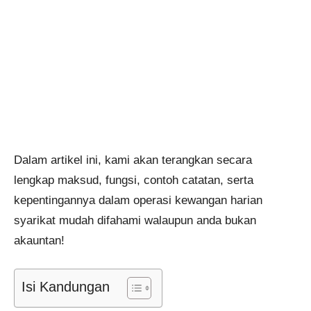
Dalam artikel ini, kami akan terangkan secara
lengkap maksud, fungsi, contoh catatan, serta
kepentingannya dalam operasi kewangan harian
syarikat mudah difahami walaupun anda bukan
akauntan!
Isi Kandungan