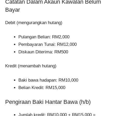
Catatan Dalam Akaun Kawalan Belum
Bayar
Debit (mengurangkan hutang)
Pulangan Belian: RM2,000
Pembayaran Tunai: RM12,000
Diskaun Diterima: RM500
Kredit (menambah hutang)
Baki bawa hadapan: RM10,000
Belian Kredit: RM15,000
Pengiraan Baki Hantar Bawa (h/b)
Jumlah kredit: RM10,000 + RM15,000 =