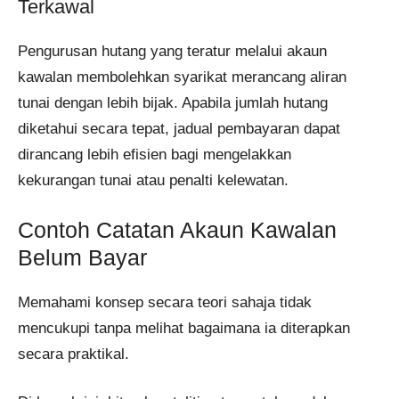
Terkawal
Pengurusan hutang yang teratur melalui akaun
kawalan membolehkan syarikat merancang aliran
tunai dengan lebih bijak. Apabila jumlah hutang
diketahui secara tepat, jadual pembayaran dapat
dirancang lebih efisien bagi mengelakkan
kekurangan tunai atau penalti kelewatan.
Contoh Catatan Akaun Kawalan
Belum Bayar
Memahami konsep secara teori sahaja tidak
mencukupi tanpa melihat bagaimana ia diterapkan
secara praktikal.