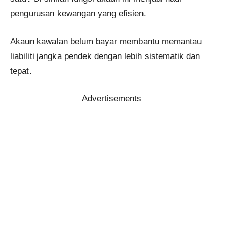
pengurusan kewangan yang efisien.
Akaun kawalan belum bayar membantu memantau
liabiliti jangka pendek dengan lebih sistematik dan
tepat.
Advertisements