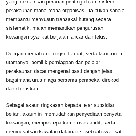
yang memainkan peranan penting dalam sistem
perakaunan mana-mana organisasi. Ia bukan sahaja
membantu menyusun transaksi hutang secara
sistematik, malah memastikan pengurusan
kewangan syarikat berjalan lancar dan telus.
Dengan memahami fungsi, format, serta komponen
utamanya, pemilik perniagaan dan pelajar
perakaunan dapat mengenal pasti dengan jelas
bagaimana urus niaga bersama pembekal direkod
dan diuruskan.
Sebagai akaun ringkasan kepada lejar subsidiari
belian, akaun ini memudahkan penyediaan penyata
kewangan, mempercepatkan proses audit, serta
meningkatkan kawalan dalaman sesebuah syarikat.