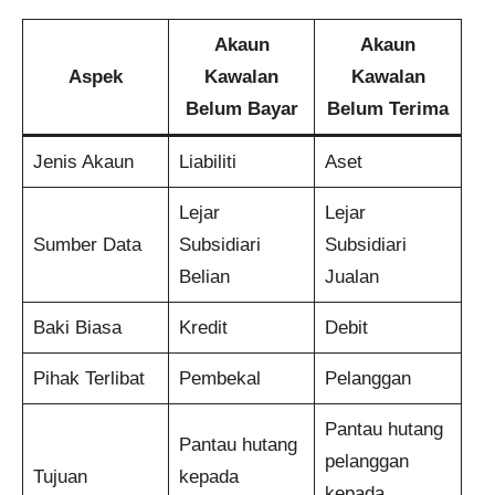
Akaun
Akaun
Aspek
Kawalan
Kawalan
Belum Bayar
Belum Terima
Jenis Akaun
Liabiliti
Aset
Lejar
Lejar
Sumber Data
Subsidiari
Subsidiari
Belian
Jualan
Baki Biasa
Kredit
Debit
Pihak Terlibat
Pembekal
Pelanggan
Pantau hutang
Pantau hutang
pelanggan
Tujuan
kepada
kepada