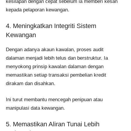
kesilapan dengan cepat sebelum ia memberi kesan
kepada pelaporan kewangan.
4. Meningkatkan Integriti Sistem
Kewangan
Dengan adanya akaun kawalan, proses audit
dalaman menjadi lebih telus dan berstruktur. Ia
menyokong prinsip kawalan dalaman dengan
memastikan setiap transaksi pembelian kredit
dirakam dan disahkan.
Ini turut membantu mencegah penipuan atau
manipulasi data kewangan.
5. Memastikan Aliran Tunai Lebih