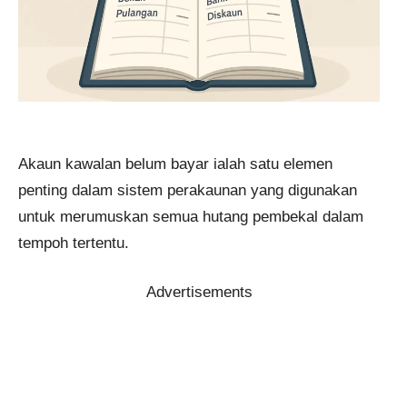
Akaun kawalan belum bayar ialah satu elemen
penting dalam sistem perakaunan yang digunakan
untuk merumuskan semua hutang pembekal dalam
tempoh tertentu.
Advertisements