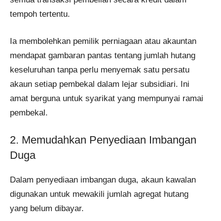
tempoh tertentu.
Ia membolehkan pemilik perniagaan atau akauntan
mendapat gambaran pantas tentang jumlah hutang
keseluruhan tanpa perlu menyemak satu persatu
akaun setiap pembekal dalam lejar subsidiari. Ini
amat berguna untuk syarikat yang mempunyai ramai
pembekal.
2. Memudahkan Penyediaan Imbangan
Duga
Dalam penyediaan imbangan duga, akaun kawalan
digunakan untuk mewakili jumlah agregat hutang
yang belum dibayar.