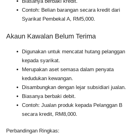
Biasanya berbaki kredit.
Contoh: Belian barangan secara kredit dari
Syarikat Pembekal A, RM5,000.
Akaun Kawalan Belum Terima
Digunakan untuk mencatat hutang pelanggan
kepada syarikat.
Merupakan aset semasa dalam penyata
kedudukan kewangan.
Disambungkan dengan lejar subsidiari jualan.
Biasanya berbaki debit.
Contoh: Jualan produk kepada Pelanggan B
secara kredit, RM8,000.
Perbandingan Ringkas: